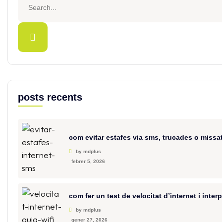
posts recents
com evitar estafes via sms, trucades o missat
by mdplus
febrer 5, 2026
com fer un test de velocitat d’internet i interp
by mdplus
gener 27, 2026