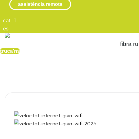
assistència remota
cat
es
fibra ru
truca'ns