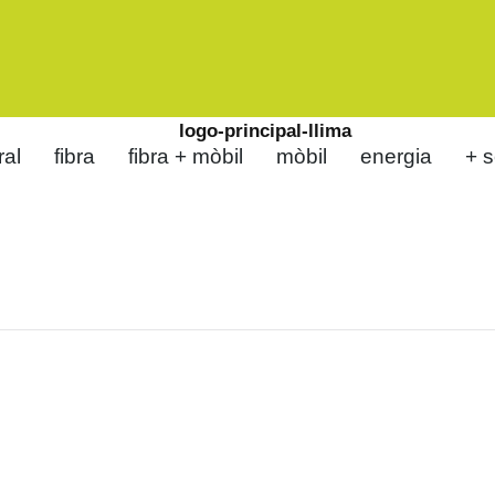
ral
fibra
fibra + mòbil
mòbil
energia
+ s