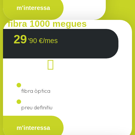
m'interessa
fibra 1000 megues
29
'90 €/mes
fibra òptica
preu definitiu
m'interessa