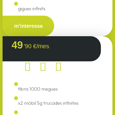
gigues infinits
m'interessa
49
'90 €/mes
fibra 1000 megues
x2 mòbil 5g trucades infinites