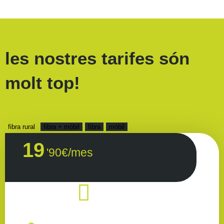
les nostres tarifes són
molt top!
fibra rural
fibra + mòbil
fibra
mòbil
19
'90€/mes