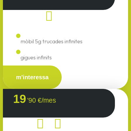
mòbil 5g trucades infinites
gigues infinits
m'interessa
19
'90 €/mes