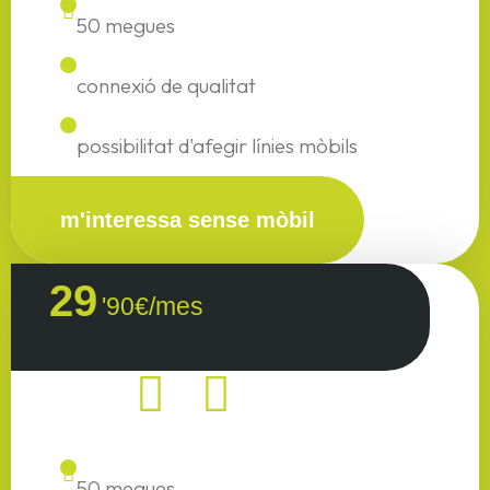
50 megues
connexió de qualitat
possibilitat d'afegir línies mòbils
m'interessa sense mòbil
29
'90€/mes
50 megues