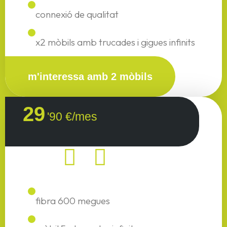
connexió de qualitat
x2 mòbils amb trucades i gigues infinits
m'interessa amb 2 mòbils
29
'90 €/mes
fibra 600 megues