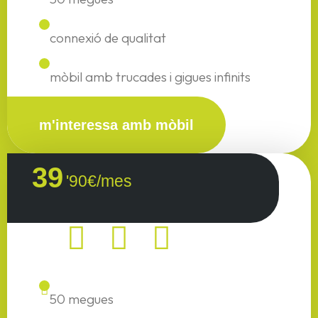
connexió de qualitat
mòbil amb trucades i gigues infinits
m'interessa amb mòbil
39
'90€/mes
50 megues