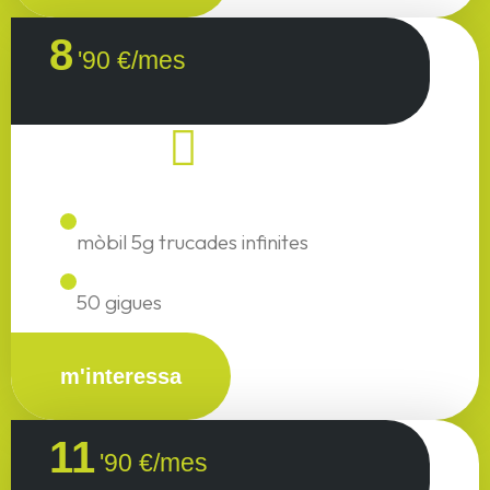
8
'90 €/mes
mòbil 5g trucades infinites
50 gigues
m'interessa
11
'90 €/mes