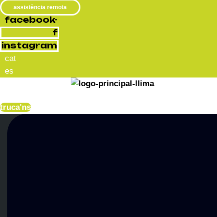
assistència remota
facebook-
f
instagram
cat
es
menu
truca'ns