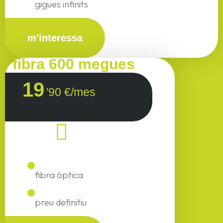
gigues infinits
m'interessa
fibra 600 megues
19
'90 €/mes
fibra òptica
preu definitiu