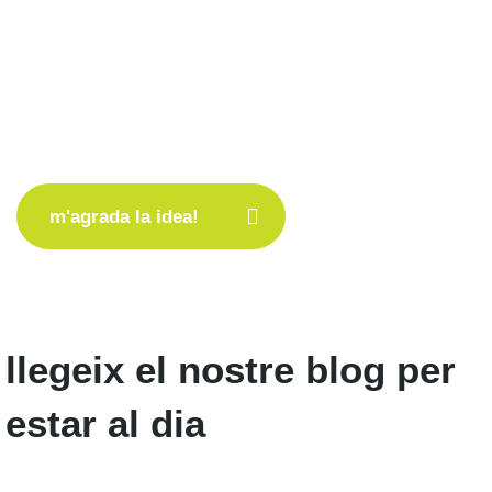
gaudeix d’una televisió completa i flexible
amb el nostre servei de tv tens canals
infinits. ho pots veure allà on vulguis i quan
vulguis!
m'agrada la idea!
llegeix el nostre blog per
estar al dia