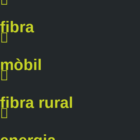
fibra
mòbil
fibra rural