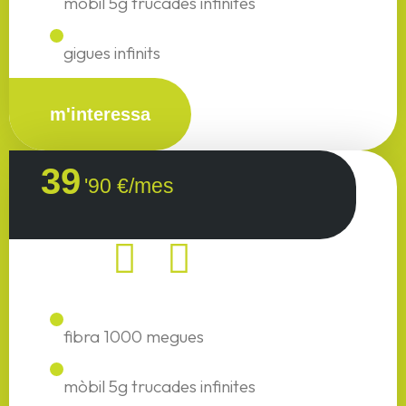
mòbil 5g trucades infinites
gigues infinits
m'interessa
39
'90 €/mes
fibra 1000 megues
mòbil 5g trucades infinites