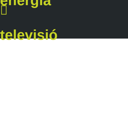
energia
televisió
made in cat