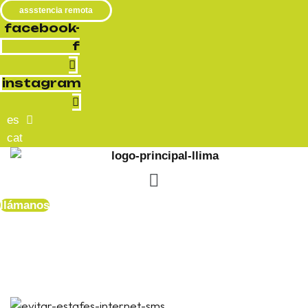
assstencia remota
facebook-
f
instagram
es
cat
menú
llámanos