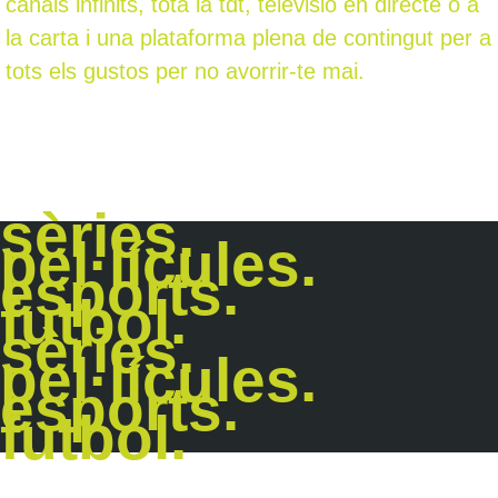
canals infinits, tota la tdt, televisió en directe o a
la carta i una plataforma plena de contingut per a
tots els gustos per no avorrir-te mai.
amb el nostre servei de tv tens sèries,
pel·lícules, esports, programes infantils… tot en
un sol lloc.
sèries.
pel·lícules.
esports.
futbol.
sèries.
pel·lícules.
esports.
futbol.