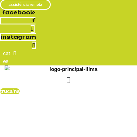
assistència remota
facebook-
f
instagram
cat
es
menu
truca'ns
televisió