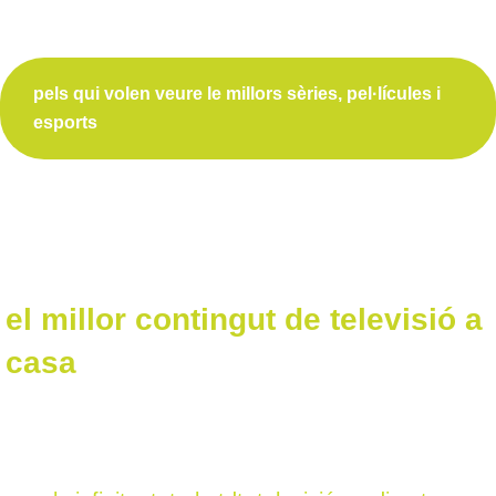
pels qui volen veure le millors sèries, pel·lícules i
esports
el millor contingut de televisió a
casa
gaudeix d’una televisió completa, flexible i amb
tot el contingut que et puguis imaginar.... i més!