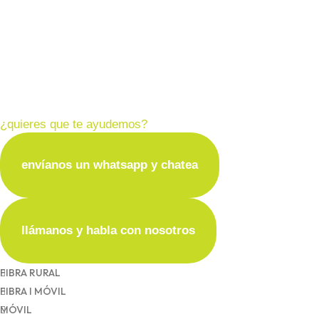
somos de confianza, apostamos por la
informática cercana, con atención
rápida, trato personalizado y las cosas
claras
¿quieres que te ayudemos?
envíanos un whatsapp y chatea
llámanos y habla con nosotros
FIBRA RURAL
FIBRA I MÓVIL
MÓVIL