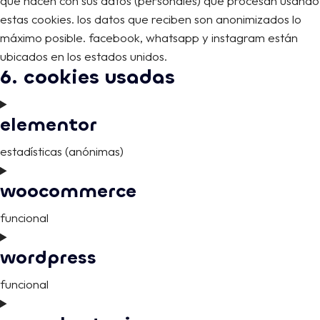
que hacen con sus datos (personales) que procesan usando
estas cookies. los datos que reciben son anonimizados lo
máximo posible. facebook, whatsapp y instagram están
ubicados en los estados unidos.
6. cookies usadas
elementor
estadísticas (anónimas)
consent
woocommerce
to
service
funcional
elementor
consent
wordpress
to
service
funcional
woocommerce
consent