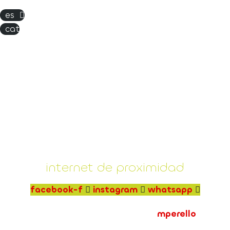
es
cat
internet de proximidad
facebook-f
instagram
whatsapp
mperello
© 2025 mdplus telecom | made by
política de privacidad