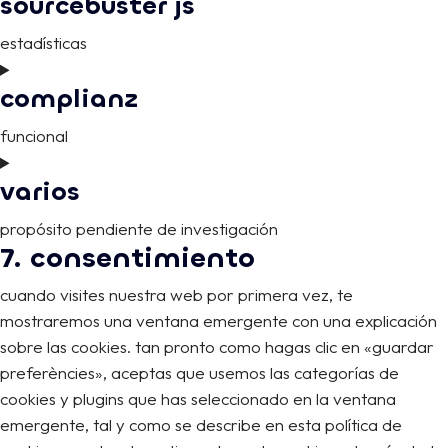
sourcebuster js
to
service
estadísticas
wordpress
consent
complianz
to
service
funcional
sourcebuster-
consent
js
varios
to
service
propósito pendiente de investigación
complianz
7. consentimiento
consent
to
cuando visites nuestra web por primera vez, te
service
mostraremos una ventana emergente con una explicación
varios
sobre las cookies. tan pronto como hagas clic en «guardar
preferències», aceptas que usemos las categorías de
cookies y plugins que has seleccionado en la ventana
emergente, tal y como se describe en esta política de