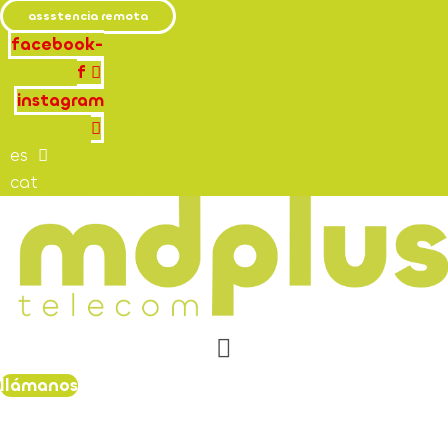
assstencia remota
facebook-
f
instagram
es
cat
menú
llámanos